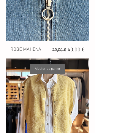
ROBE MAHENA
Prix original
Prix promotionnel
40,00 €
79,00 €
Ajouter au panier